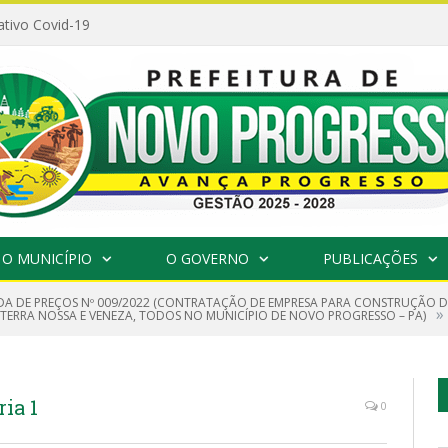
ativo Covid-19
O MUNICÍPIO
O GOVERNO
PUBLICAÇÕES
A DE PREÇOS Nº 009/2022 (CONTRATAÇÃO DE EMPRESA PARA CONSTRUÇÃO DE 
»
 TERRA NOSSA E VENEZA, TODOS NO MUNICÍPIO DE NOVO PROGRESSO – PA)
ia 1
0