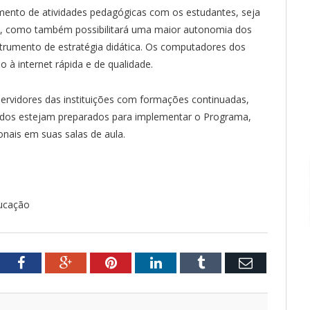
mento de atividades pedagógicas com os estudantes, seja
, como também possibilitará uma maior autonomia dos
trumento de estratégia didática. Os computadores dos
 à internet rápida e de qualidade.
ervidores das instituições com formações continuadas,
lvidos estejam preparados para implementar o Programa,
onais em suas salas de aula.
ducação
tter
Facebook
Google+
Pinterest
LinkedIn
Tumblr
Email