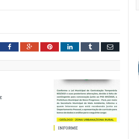
tter
Facebook
Google+
Pinterest
LinkedIn
Tumblr
Email
E
INFORME