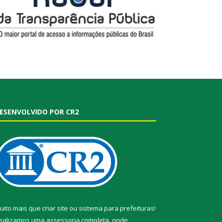
ESENVOLVIDO POR CR2
uito mais que
criar site
ou
sistema para prefeituras
!
ealizamos uma
assessoria
completa, onde