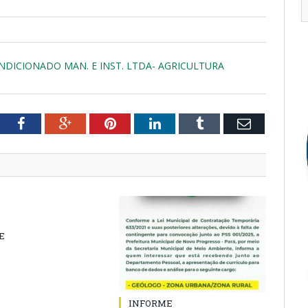
NDICIONADO MAN. E INST. LTDA- AGRICULTURA
tter
Facebook
Google+
Pinterest
LinkedIn
Tumblr
Email
E
INFORME