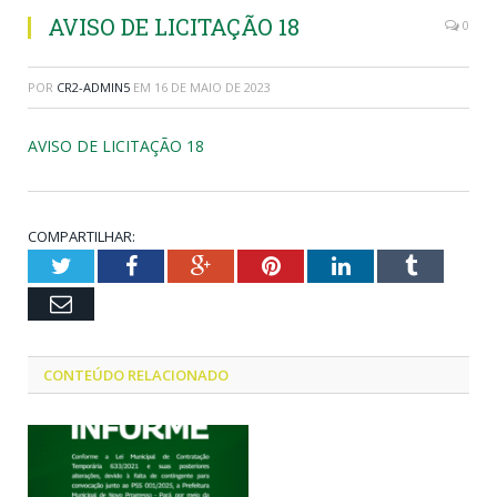
AVISO DE LICITAÇÃO 18
0
POR
CR2-ADMIN5
EM
16 DE MAIO DE 2023
AVISO DE LICITAÇÃO 18
COMPARTILHAR:
Twitter
Facebook
Google+
Pinterest
LinkedIn
Tumblr
Email
CONTEÚDO RELACIONADO