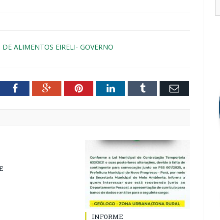
 DE ALIMENTOS EIRELI- GOVERNO
tter
Facebook
Google+
Pinterest
LinkedIn
Tumblr
Email
E
INFORME