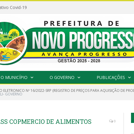
ativo Covid-19
O MUNICÍPIO
O GOVERNO
PUBLICAÇÕES
O ELETRONICO Nº 16/2022-SRP (REGISTRO DE PREÇOS PARA AQUISIÇÃO DE PR
ELI- GOVERNO
 LSS COPMERCIO DE ALIMENTOS
0