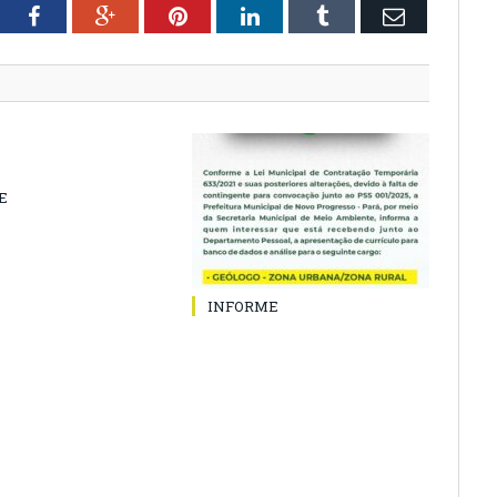
tter
Facebook
Google+
Pinterest
LinkedIn
Tumblr
Email
E
INFORME