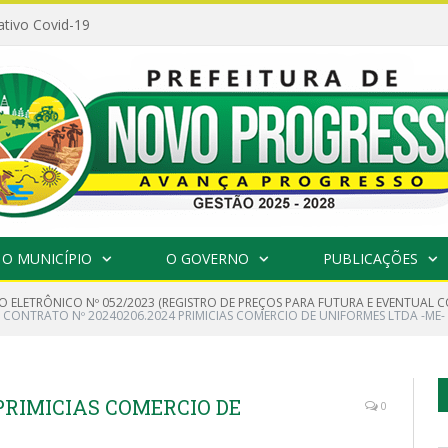
ativo Covid-19
O MUNICÍPIO
O GOVERNO
PUBLICAÇÕES
O ELETRÔNICO Nº 052/2023 (REGISTRO DE PREÇOS PARA FUTURA E EVENTUAL
CONTRATO Nº 20240206.2024 PRIMICIAS COMERCIO DE UNIFORMES LTDA -ME
 PRIMICIAS COMERCIO DE
0