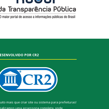
ESENVOLVIDO POR CR2
uito mais que
criar site
ou
sistema para prefeituras
!
ealizamos uma
assessoria
completa, onde