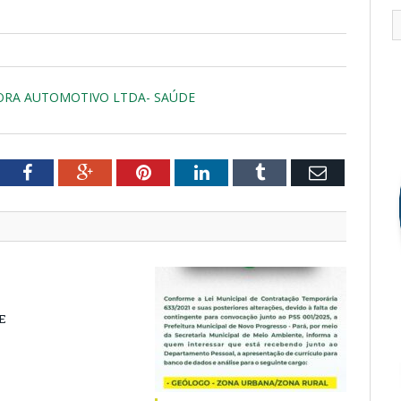
DORA AUTOMOTIVO LTDA- SAÚDE
tter
Facebook
Google+
Pinterest
LinkedIn
Tumblr
Email
E