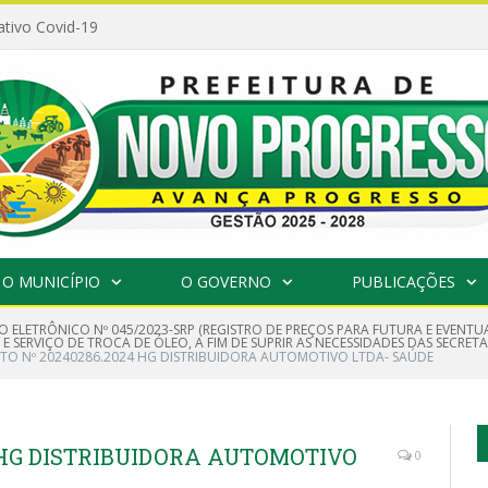
ativo Covid-19
O MUNICÍPIO
O GOVERNO
PUBLICAÇÕES
O ELETRÔNICO Nº 045/2023-SRP (REGISTRO DE PREÇOS PARA FUTURA E EVEN
E SERVIÇO DE TROCA DE ÓLEO, A FIM DE SUPRIR AS NECESSIDADES DAS SECRET
O Nº 20240286.2024 HG DISTRIBUIDORA AUTOMOTIVO LTDA- SAÚDE
 HG DISTRIBUIDORA AUTOMOTIVO
0