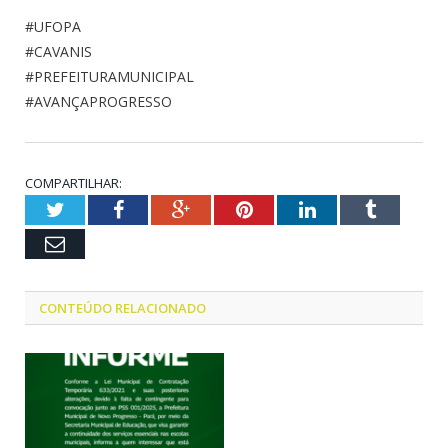
#UFOPA
#CAVANIS
#PREFEITURAMUNICIPAL
#AVANÇAPROGRESSO
COMPARTILHAR:
Twitter
Facebook
Google+
Pinterest
LinkedIn
Tumblr
Email
CONTEÚDO RELACIONADO