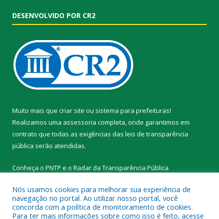
DESENVOLVIDO POR CR2
Muito mais que
criar site
ou
sistema para prefeituras
!
Realizamos uma
assessoria
completa, onde garantimos em
contrato que todas as exigências das
leis de transparência
pública
serão atendidas.
Conheça o
PNTP
e o
Radar da Transparência Pública
Nós usamos cookies para melhorar sua experiência de
navegação no portal. Ao utilizar nosso portal, você
concorda com a política de monitoramento de cookies.
Para ter mais informações sobre como isso é feito, acesse
Todos os direitos reservados a Prefeitura Municipal de Novo