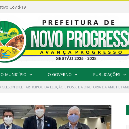
ativo Covid-19
O MUNICÍPIO
O GOVERNO
PUBLICAÇÕES
O GELSON DILL PARTICIPOU DA ELEIÇÃO E POSSE DA DIRETORIA DA AMUT E FAME