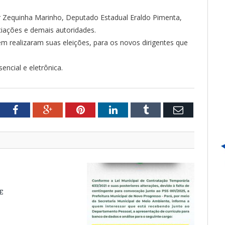
r Zequinha Marinho, Deputado Estadual Eraldo Pimenta,
ciações e demais autoridades.
ealizaram suas eleições, para os novos dirigentes que
encial e eletrônica.
tter
Facebook
Google+
Pinterest
LinkedIn
Tumblr
Email
E