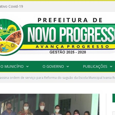
ativo Covid-19
O MUNICÍPIO
O GOVERNO
PUBLICAÇÕES
 assina ordem de serviço para Reforma do saguão da Escola Municipal Ivania Ro