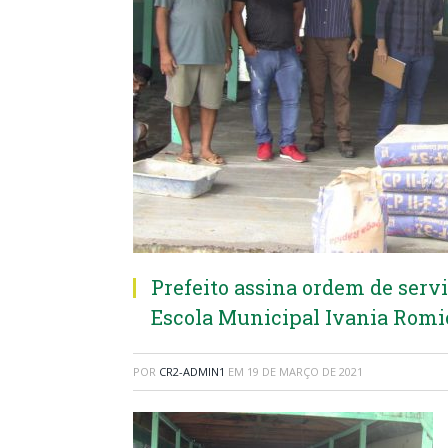
Prefeito assina ordem de serv
Escola Municipal Ivania Romio
POR
CR2-ADMIN1
EM
19 DE MARÇO DE 2021