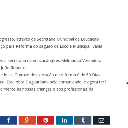
ogresso, através da Secretaria Municipal de Educação
viço para Reforma do saguão da Escola Municipal Ivania
tes a secretária de educação,(Ires Melman),a Vereadora
 João Roberto.
de local. O prazo de execução da reforma é de 60 Dias.
iço. Esta obra é aguardada pela comunidade, e agora terá
imento às nossas crianças e aos profissionais da
tter
Facebook
Google+
Pinterest
LinkedIn
Tumblr
Email