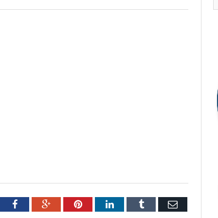
tter
Facebook
Google+
Pinterest
LinkedIn
Tumblr
Email