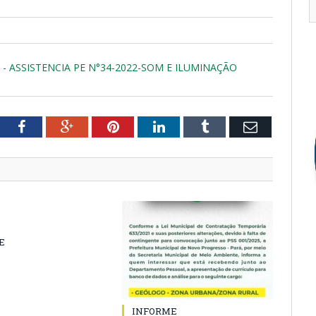
- ASSISTENCIA PE N°34-2022-SOM E ILUMINAÇÃO
tter
Facebook
Google+
Pinterest
LinkedIn
Tumblr
Email
E
INFORME