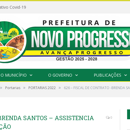
ativo Covid-19
O MUNICÍPIO
O GOVERNO
PUBLICAÇÕES
»
»
»
Portarias
PORTARIAS 2022
626 – FISCAL DE CONTRATO -BRENDA SA
-BRENDA SANTOS – ASSISTENCIA
0
AÇÃO