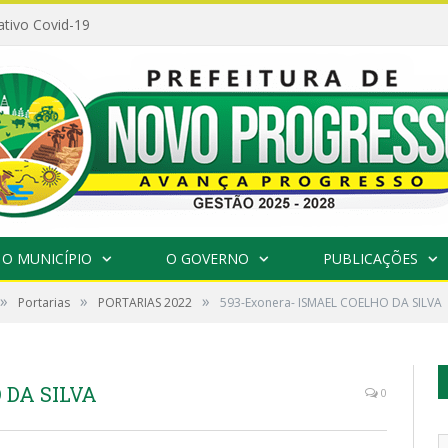
ativo Covid-19
O MUNICÍPIO
O GOVERNO
PUBLICAÇÕES
»
»
»
Portarias
PORTARIAS 2022
593-Exonera- ISMAEL COELHO DA SILVA
 DA SILVA
0