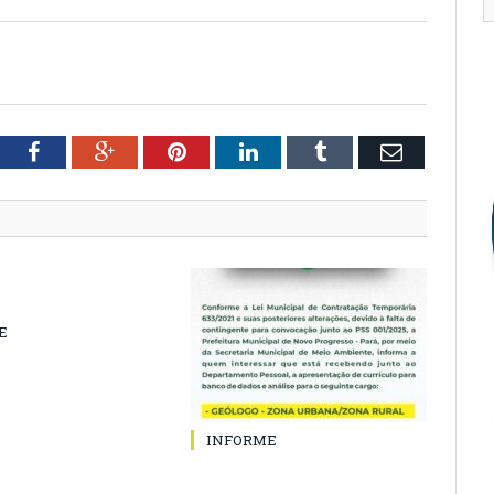
tter
Facebook
Google+
Pinterest
LinkedIn
Tumblr
Email
E
INFORME