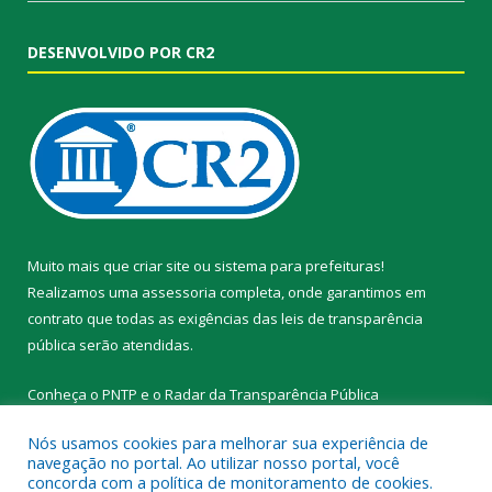
DESENVOLVIDO POR CR2
Muito mais que
criar site
ou
sistema para prefeituras
!
Realizamos uma
assessoria
completa, onde garantimos em
contrato que todas as exigências das
leis de transparência
pública
serão atendidas.
Conheça o
PNTP
e o
Radar da Transparência Pública
Nós usamos cookies para melhorar sua experiência de
navegação no portal. Ao utilizar nosso portal, você
concorda com a política de monitoramento de cookies.