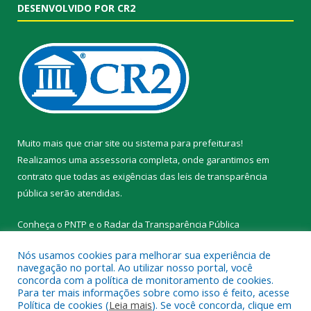
DESENVOLVIDO POR CR2
Muito mais que
criar site
ou
sistema para prefeituras
!
Realizamos uma
assessoria
completa, onde garantimos em
contrato que todas as exigências das
leis de transparência
pública
serão atendidas.
Conheça o
PNTP
e o
Radar da Transparência Pública
Nós usamos cookies para melhorar sua experiência de
navegação no portal. Ao utilizar nosso portal, você
concorda com a política de monitoramento de cookies.
Para ter mais informações sobre como isso é feito, acesse
Todos os direitos reservados a Prefeitura Municipal de Novo
Política de cookies (
Leia mais
). Se você concorda, clique em
Progresso.