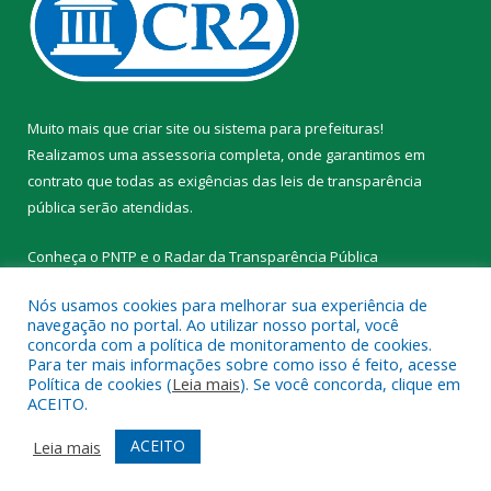
Muito mais que
criar site
ou
sistema para prefeituras
!
Realizamos uma
assessoria
completa, onde garantimos em
contrato que todas as exigências das
leis de transparência
pública
serão atendidas.
Conheça o
PNTP
e o
Radar da Transparência Pública
Nós usamos cookies para melhorar sua experiência de
navegação no portal. Ao utilizar nosso portal, você
concorda com a política de monitoramento de cookies.
Para ter mais informações sobre como isso é feito, acesse
Todos os direitos reservados a Prefeitura Municipal de Novo
Política de cookies (
Leia mais
). Se você concorda, clique em
Progresso.
ACEITO.
Mapa do Site
Acessar Área Administrativa
ACEITO
Leia mais
Acessar Webmail