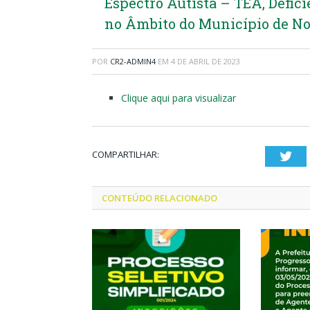
Espectro Autista – TEA, Defic
no Âmbito do Município de No
POR
CR2-ADMIN4
EM
4 DE ABRIL DE 2023
Clique aqui para visualizar
COMPARTILHAR:
Twi
CONTEÚDO RELACIONADO