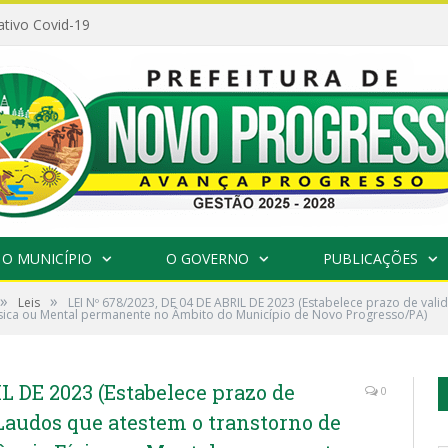
ativo Covid-19
O MUNICÍPIO
O GOVERNO
PUBLICAÇÕES
»
»
Leis
LEI Nº 678/2023, DE 04 DE ABRIL DE 2023 (Estabelece prazo de va
 Física ou Mental permanente no Âmbito do Município de Novo Progresso/PA)
L DE 2023 (Estabelece prazo de
0
Laudos que atestem o transtorno de