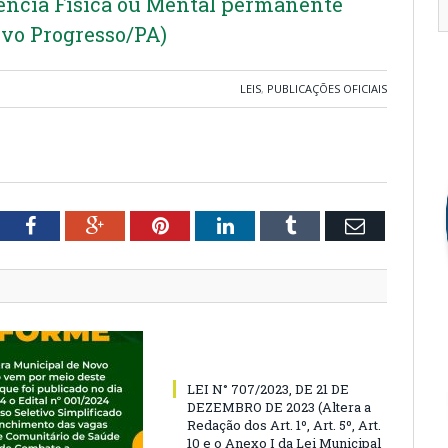
iência Física ou Mental permanente
vo Progresso/PA)
LEIS
,
PUBLICAÇÕES OFICIAIS
tter
Facebook
Google+
Pinterest
LinkedIn
Tumblr
Email
LEI N° 707/2023, DE 21 DE
DEZEMBRO DE 2023 (Altera a
Redação dos Art. 1º, Art. 5º, Art.
10 e o Anexo I da Lei Municipal