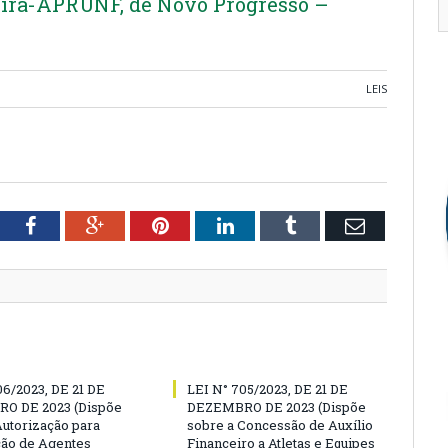
ira-APRUNF, de Novo Progresso –
LEIS
tter
Facebook
Google+
Pinterest
LinkedIn
Tumblr
Email
06/2023, DE 21 DE
LEI N° 705/2023, DE 21 DE
O DE 2023 (Dispõe
DEZEMBRO DE 2023 (Dispõe
Autorização para
sobre a Concessão de Auxílio
ão de Agentes
Financeiro a Atletas e Equipes