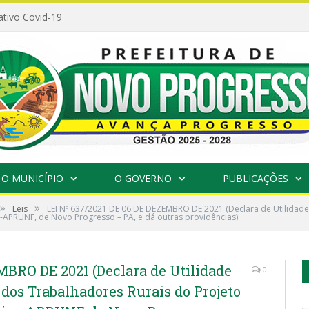
ativo Covid-19
O MUNICÍPIO
O GOVERNO
PUBLICAÇÕES
»
»
Leis
LEI Nº 637/2021 DE 06 DE DEZEMBRO DE 2021 (Declara de Utilidade
-APRUNF, de Novo Progresso – PA, e dá outras providências)
MBRO DE 2021 (Declara de Utilidade
0
 dos Trabalhadores Rurais do Projeto