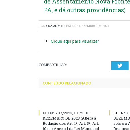
de Assentamento Nova Fronte
PA, e dá outras providências)
POR
CR2-ADMIN2
EM
6 DE DEZEMBRO DE 2021
Clique aqui para visualizar
COMPARTILHAR:
Twi
CONTEÚDO RELACIONADO
LEI N° 707/2023, DE 21 DE
LEI N° 7
DEZEMBRO DE 2023 (Altera a
DEZEMBR
Redação dos Art. 1º, Art. 5º, Art.
sobre a 
10 e o Anexo I da Lei Municipal
Designaç