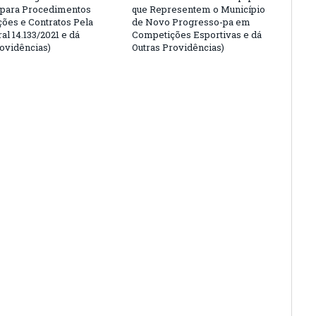
 para Procedimentos
que Representem o Município
ções e Contratos Pela
de Novo Progresso-pa em
al 14.133/2021 e dá
Competições Esportivas e dá
rovidências)
Outras Providências)