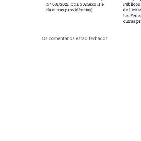
N° 631/2021, Cria o Anexo II e
Públicos
dá outras providências)
de Licita
Lei Feder
outras p
Os comentários estão fechados.