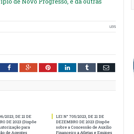
ípio de Novo Progresso, e dá outras
LEIS
tter
Facebook
Google+
Pinterest
LinkedIn
Tumblr
Email
06/2023, DE 21 DE
LEI N° 705/2023, DE 21 DE
O DE 2023 (Dispõe
DEZEMBRO DE 2023 (Dispõe
Autorização para
sobre a Concessão de Auxílio
ão de Agentes
Financeiro a Atletas e Equipes