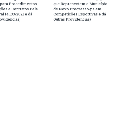
 para Procedimentos
que Representem o Município
ções e Contratos Pela
de Novo Progresso-pa em
al 14.133/2021 e dá
Competições Esportivas e dá
rovidências)
Outras Providências)