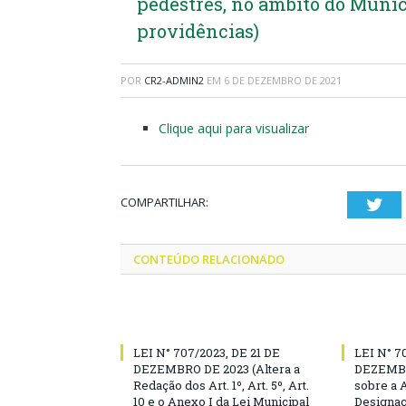
pedestres, no âmbito do Munic
providências)
POR
CR2-ADMIN2
EM
6 DE DEZEMBRO DE 2021
Clique aqui para visualizar
COMPARTILHAR:
Twi
CONTEÚDO RELACIONADO
LEI N° 707/2023, DE 21 DE
LEI N° 7
DEZEMBRO DE 2023 (Altera a
DEZEMBR
Redação dos Art. 1º, Art. 5º, Art.
sobre a 
10 e o Anexo I da Lei Municipal
Designaç