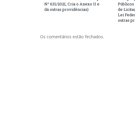
N° 631/2021, Cria o Anexo II e
Públicos
dá outras providências)
de Licita
Lei Feder
outras p
Os comentários estão fechados.