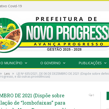
ativo Covid-19
O MUNICÍPIO
O GOVERNO
PUBLICAÇÕES
»
»
Leis
LEI Nº 635/2021, DE 06 DE DEZEMBRO DE 2021 (Dispõe sobre definiç
rogresso, e dá outras providências)
EMBRO DE 2021 (Dispõe sobre
0
alação de “lombofaixas” para