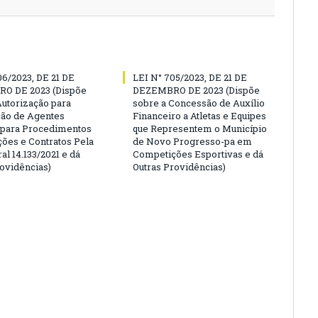
06/2023, DE 21 DE
LEI N° 705/2023, DE 21 DE
O DE 2023 (Dispõe
DEZEMBRO DE 2023 (Dispõe
Autorização para
sobre a Concessão de Auxílio
ão de Agentes
Financeiro a Atletas e Equipes
 para Procedimentos
que Representem o Município
ções e Contratos Pela
de Novo Progresso-pa em
al 14.133/2021 e dá
Competições Esportivas e dá
rovidências)
Outras Providências)