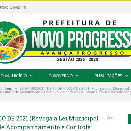
ativo Covid-19
O MUNICÍPIO
O GOVERNO
PUBLICAÇÕES
»
»
Leis
LEI Nº 598/2021, DE 19 DE MARÇO DE 2021 (Revoga a Lei Municipal 
o Fundo de Manutenção e Desenvolvimento da Educação Básica e de Valorizaç
ÇO DE 2021 (Revoga a Lei Municipal
0
o de Acompanhamento e Controle