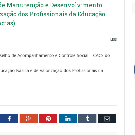
 de Manutenção e Desenvolvimento
ização dos Profissionais da Educação
cias)
LEIS
onselho de Acompanhamento e Controle Social – CACS do
ação Básica e de Valorização dos Profissionais da
tter
Facebook
Google+
Pinterest
LinkedIn
Tumblr
Email