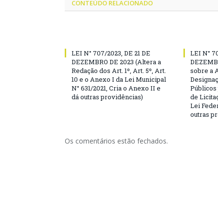
CONTEÚDO RELACIONADO
LEI N° 707/2023, DE 21 DE
LEI N° 7
DEZEMBRO DE 2023 (Altera a
DEZEMBR
Redação dos Art. 1º, Art. 5º, Art.
sobre a 
10 e o Anexo I da Lei Municipal
Designaç
N° 631/2021, Cria o Anexo II e
Públicos
dá outras providências)
de Licita
Lei Feder
outras p
Os comentários estão fechados.