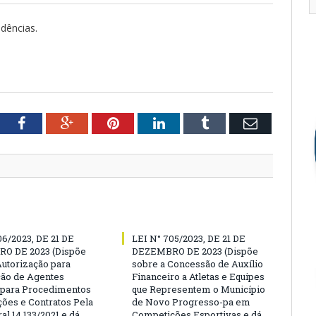
idências.
tter
Facebook
Google+
Pinterest
LinkedIn
Tumblr
Email
06/2023, DE 21 DE
LEI N° 705/2023, DE 21 DE
O DE 2023 (Dispõe
DEZEMBRO DE 2023 (Dispõe
Autorização para
sobre a Concessão de Auxílio
ão de Agentes
Financeiro a Atletas e Equipes
 para Procedimentos
que Representem o Município
ções e Contratos Pela
de Novo Progresso-pa em
al 14.133/2021 e dá
Competições Esportivas e dá