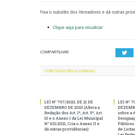
Fixa o subsídio dos Vereadores e dá outras prov
Clique aqui para visualizar
COMPARTILHAR:
Twi
CONTEÚDO RELACIONADO
LEI N° 707/2023, DE 21 DE
LEI N° 7
DEZEMBRO DE 2023 (Altera a
DEZEMBR
Redação dos Art. 1º, Art. 5º, Art.
sobre a 
10 e o Anexo I da Lei Municipal
Designaç
N° 631/2021, Cria o Anexo II e
Públicos
dá outras providências)
de Licita
Lei Feder