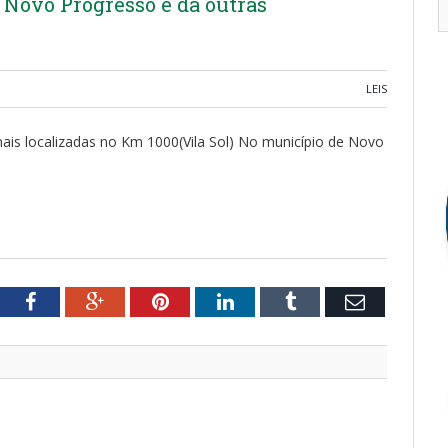
 Novo Progresso e dá outras
LEIS
nais localizadas no Km 1000(Vila Sol) No município de Novo
tter
Facebook
Google+
Pinterest
LinkedIn
Tumblr
Email