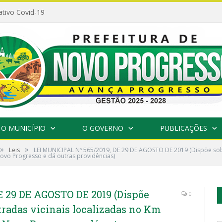
ativo Covid-19
O MUNICÍPIO
O GOVERNO
PUBLICAÇÕES
»
»
Leis
LEI MUNICIPAL Nº 565/2019, DE 29 DE AGOSTO DE 2019 (Dispõe sobr
Novo Progresso e dá outras providências)
E 29 DE AGOSTO DE 2019 (Dispõe
0
tradas vicinais localizadas no Km