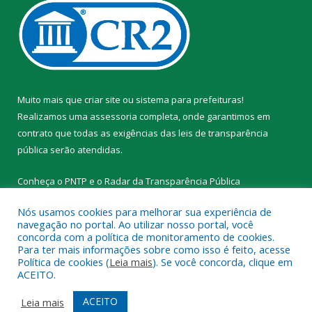
Muito mais que
criar site
ou
sistema para prefeituras
!
Realizamos uma
assessoria
completa, onde garantimos em
contrato que todas as exigências das
leis de transparência
pública
serão atendidas.
Conheça o
PNTP
e o
Radar da Transparência Pública
Nós usamos cookies para melhorar sua experiência de
navegação no portal. Ao utilizar nosso portal, você
concorda com a política de monitoramento de cookies.
Para ter mais informações sobre como isso é feito, acesse
Todos os direitos reservados a Prefeitura Municipal de Novo
Política de cookies (
Leia mais
). Se você concorda, clique em
Progresso.
ACEITO.
Mapa do Site
Acessar Área Administrativa
ACEITO
Leia mais