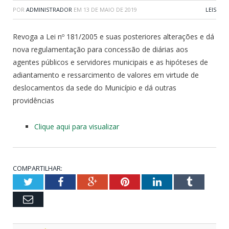
POR
ADMINISTRADOR
EM
13 DE MAIO DE 2019
LEIS
Revoga a Lei nº 181/2005 e suas posteriores alterações e dá
nova regulamentação para concessão de diárias aos
agentes públicos e servidores municipais e as hipóteses de
adiantamento e ressarcimento de valores em virtude de
deslocamentos da sede do Município e dá outras
providências
Clique aqui para visualizar
COMPARTILHAR:
Twitter
Facebook
Google+
Pinterest
LinkedIn
Tumblr
Email