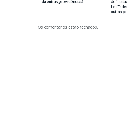
dá outras providências)
de Licita
Lei Feder
outras p
Os comentários estão fechados.