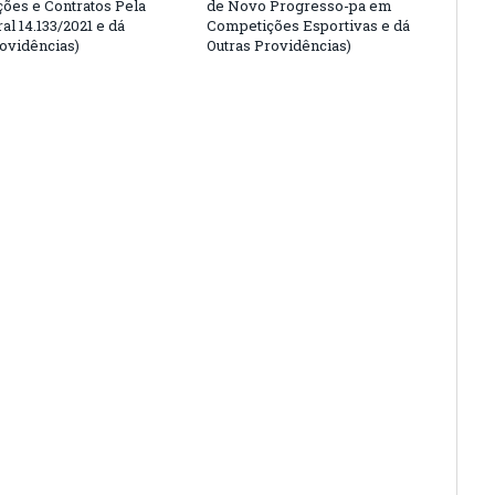
ções e Contratos Pela
de Novo Progresso-pa em
al 14.133/2021 e dá
Competições Esportivas e dá
rovidências)
Outras Providências)