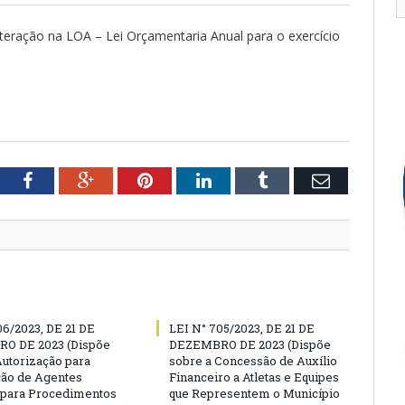
lteração na LOA – Lei Orçamentaria Anual para o exercício
tter
Facebook
Google+
Pinterest
LinkedIn
Tumblr
Email
06/2023, DE 21 DE
LEI N° 705/2023, DE 21 DE
O DE 2023 (Dispõe
DEZEMBRO DE 2023 (Dispõe
Autorização para
sobre a Concessão de Auxílio
ão de Agentes
Financeiro a Atletas e Equipes
 para Procedimentos
que Representem o Município