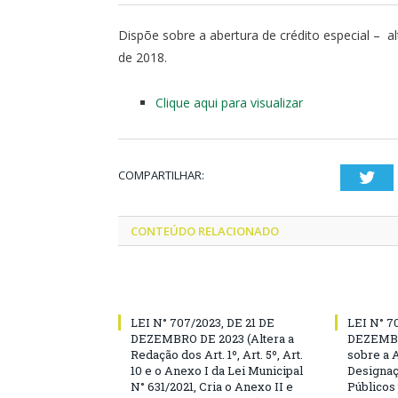
Dispõe sobre a abertura de crédito especial – a
de 2018.
Clique aqui para visualizar
COMPARTILHAR:
Twi
CONTEÚDO RELACIONADO
LEI N° 707/2023, DE 21 DE
LEI N° 7
DEZEMBRO DE 2023 (Altera a
DEZEMBR
Redação dos Art. 1º, Art. 5º, Art.
sobre a 
10 e o Anexo I da Lei Municipal
Designaç
N° 631/2021, Cria o Anexo II e
Públicos