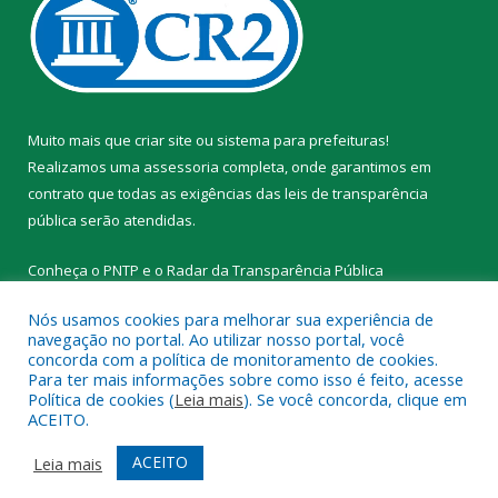
Muito mais que
criar site
ou
sistema para prefeituras
!
Realizamos uma
assessoria
completa, onde garantimos em
contrato que todas as exigências das
leis de transparência
pública
serão atendidas.
Conheça o
PNTP
e o
Radar da Transparência Pública
Nós usamos cookies para melhorar sua experiência de
navegação no portal. Ao utilizar nosso portal, você
concorda com a política de monitoramento de cookies.
Para ter mais informações sobre como isso é feito, acesse
Todos os direitos reservados a Prefeitura Municipal de Novo
Política de cookies (
Leia mais
). Se você concorda, clique em
Progresso.
ACEITO.
Mapa do Site
Acessar Área Administrativa
ACEITO
Leia mais
Acessar Webmail