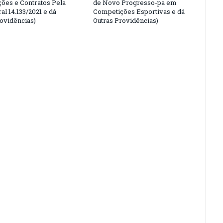
ções e Contratos Pela
de Novo Progresso-pa em
al 14.133/2021 e dá
Competições Esportivas e dá
rovidências)
Outras Providências)