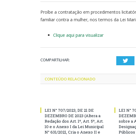
Proíbe a contratação em procedimentos licitató
familiar contra a mulher, nos termos da Lei Mar
Clique aqui para visualizar
COMPARTILHAR:
Twi
CONTEÚDO RELACIONADO
LEI N° 707/2023, DE 21 DE
LEI N° 7
DEZEMBRO DE 2023 (Altera a
DEZEMBR
Redação dos Art. 1º, Art. 5º, Art.
sobre a 
10 e o Anexo I da Lei Municipal
Designaç
N° 631/2021, Cria o Anexo II e
Públicos