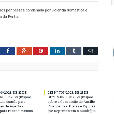
rios por pessoa condenada por violência doméstica e
ia da Penha.
tter
Facebook
Google+
Pinterest
LinkedIn
Tumblr
Email
06/2023, DE 21 DE
LEI N° 705/2023, DE 21 DE
O DE 2023 (Dispõe
DEZEMBRO DE 2023 (Dispõe
Autorização para
sobre a Concessão de Auxílio
ão de Agentes
Financeiro a Atletas e Equipes
 para Procedimentos
que Representem o Município