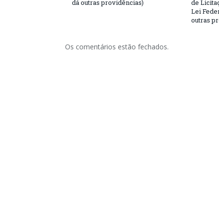
dá outras providências)
de Licita
Lei Feder
outras p
Os comentários estão fechados.