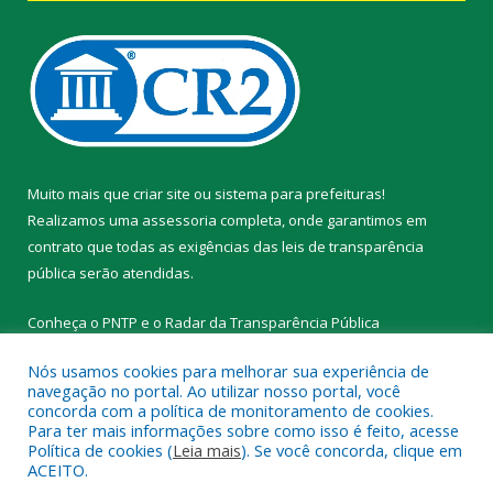
Muito mais que
criar site
ou
sistema para prefeituras
!
Realizamos uma
assessoria
completa, onde garantimos em
contrato que todas as exigências das
leis de transparência
pública
serão atendidas.
Conheça o
PNTP
e o
Radar da Transparência Pública
Nós usamos cookies para melhorar sua experiência de
navegação no portal. Ao utilizar nosso portal, você
concorda com a política de monitoramento de cookies.
Para ter mais informações sobre como isso é feito, acesse
Todos os direitos reservados a Prefeitura Municipal de Novo
Política de cookies (
Leia mais
). Se você concorda, clique em
Progresso.
ACEITO.