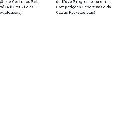
ções e Contratos Pela
de Novo Progresso-pa em
al 14.133/2021 e dá
Competições Esportivas e dá
rovidências)
Outras Providências)