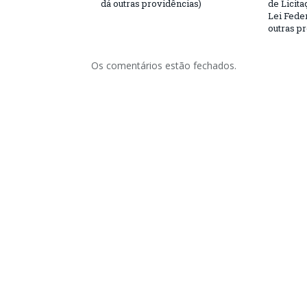
dá outras providências)
de Licita
Lei Feder
outras p
Os comentários estão fechados.