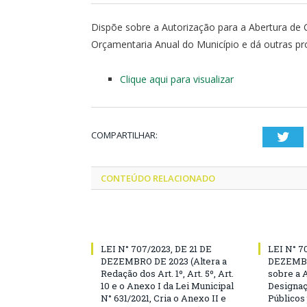
Dispõe sobre a Autorização para a Abertura de C
Orçamentaria Anual do Município e dá outras pr
Clique aqui para visualizar
COMPARTILHAR:
Twi
CONTEÚDO RELACIONADO
LEI N° 707/2023, DE 21 DE
LEI N° 7
DEZEMBRO DE 2023 (Altera a
DEZEMBR
Redação dos Art. 1º, Art. 5º, Art.
sobre a 
10 e o Anexo I da Lei Municipal
Designaç
N° 631/2021, Cria o Anexo II e
Públicos