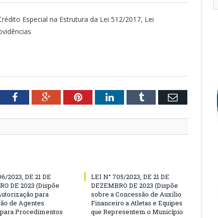
rédito Especial na Estrutura da Lei 512/2017, Lei
ovidências
tter
Facebook
Google+
Pinterest
LinkedIn
Tumblr
Email
06/2023, DE 21 DE
LEI N° 705/2023, DE 21 DE
O DE 2023 (Dispõe
DEZEMBRO DE 2023 (Dispõe
Autorização para
sobre a Concessão de Auxílio
ão de Agentes
Financeiro a Atletas e Equipes
 para Procedimentos
que Representem o Município