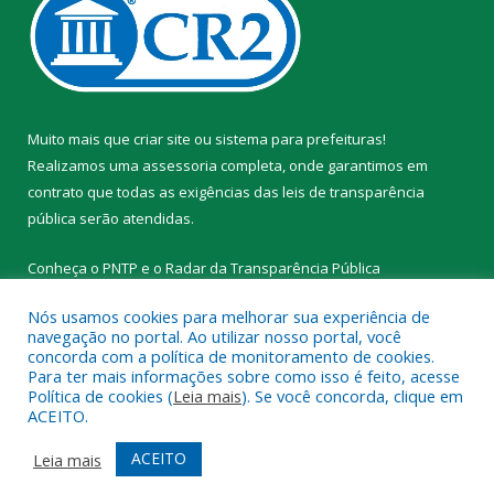
Muito mais que
criar site
ou
sistema para prefeituras
!
Realizamos uma
assessoria
completa, onde garantimos em
contrato que todas as exigências das
leis de transparência
pública
serão atendidas.
Conheça o
PNTP
e o
Radar da Transparência Pública
Nós usamos cookies para melhorar sua experiência de
navegação no portal. Ao utilizar nosso portal, você
concorda com a política de monitoramento de cookies.
Para ter mais informações sobre como isso é feito, acesse
Todos os direitos reservados a Prefeitura Municipal de Novo
Política de cookies (
Leia mais
). Se você concorda, clique em
Progresso.
ACEITO.
Mapa do Site
Acessar Área Administrativa
ACEITO
Leia mais
Acessar Webmail