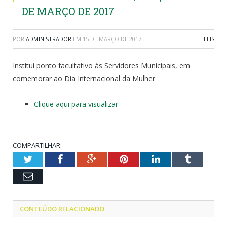
DE MARÇO DE 2017
POR
ADMINISTRADOR
EM
15 DE MARÇO DE 2017
LEIS
Institui ponto facultativo às Servidores Municipais, em
comemorar ao Dia Internacional da Mulher
Clique aqui para visualizar
COMPARTILHAR:
Twitter
Facebook
Google+
Pinterest
LinkedIn
Tumblr
Email
CONTEÚDO RELACIONADO