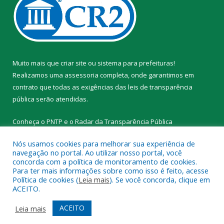
Muito mais que
criar site
ou
sistema para prefeituras
!
Realizamos uma
assessoria
completa, onde garantimos em
contrato que todas as exigências das
leis de transparência
pública
serão atendidas.
Conheça o
PNTP
e o
Radar da Transparência Pública
Nós usamos cookies para melhorar sua experiência de
navegação no portal. Ao utilizar nosso portal, você
concorda com a política de monitoramento de cookies.
Para ter mais informações sobre como isso é feito, acesse
Todos os direitos reservados a Prefeitura Municipal de Novo
Política de cookies (
Leia mais
). Se você concorda, clique em
Progresso.
ACEITO.
Mapa do Site
Acessar Área Administrativa
ACEITO
Leia mais
Acessar Webmail