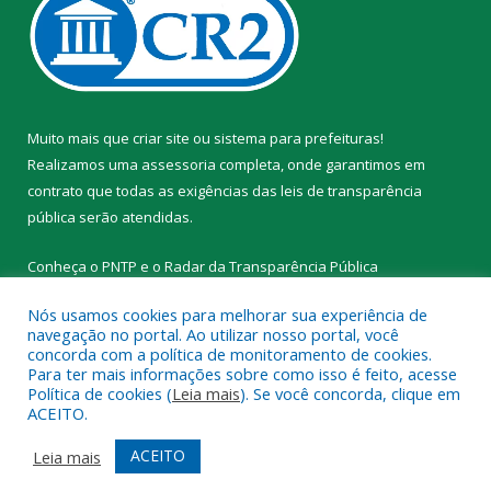
Muito mais que
criar site
ou
sistema para prefeituras
!
Realizamos uma
assessoria
completa, onde garantimos em
contrato que todas as exigências das
leis de transparência
pública
serão atendidas.
Conheça o
PNTP
e o
Radar da Transparência Pública
Nós usamos cookies para melhorar sua experiência de
navegação no portal. Ao utilizar nosso portal, você
concorda com a política de monitoramento de cookies.
Para ter mais informações sobre como isso é feito, acesse
Todos os direitos reservados a Prefeitura Municipal de Novo
Política de cookies (
Leia mais
). Se você concorda, clique em
Progresso.
ACEITO.
Mapa do Site
Acessar Área Administrativa
ACEITO
Leia mais
Acessar Webmail