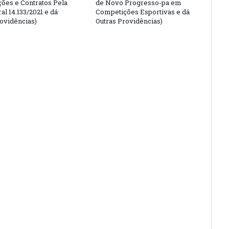
ções e Contratos Pela
de Novo Progresso-pa em
al 14.133/2021 e dá
Competições Esportivas e dá
rovidências)
Outras Providências)