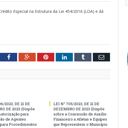
rédito Especial na Estrutura da Lei 454/2016 (LOA) e dá
tter
Facebook
Google+
Pinterest
LinkedIn
Tumblr
Email
06/2023, DE 21 DE
LEI N° 705/2023, DE 21 DE
O DE 2023 (Dispõe
DEZEMBRO DE 2023 (Dispõe
Autorização para
sobre a Concessão de Auxílio
ão de Agentes
Financeiro a Atletas e Equipes
 para Procedimentos
que Representem o Município