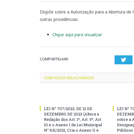
Dispõe sobre a Autorização para a Abertura de C
outras providências.
Clique aqui para visualizar
COMPARTILHAR:
Twi
CONTEÚDO RELACIONADO
LEI N° 707/2023, DE 21 DE
LEI N° 7
DEZEMBRO DE 2023 (Altera a
DEZEMBR
Redação dos Art. 1º, Art. 5º, Art.
sobre a 
10 e o Anexo I da Lei Municipal
Designaç
N° 631/2021, Cria o Anexo II e
Públicos