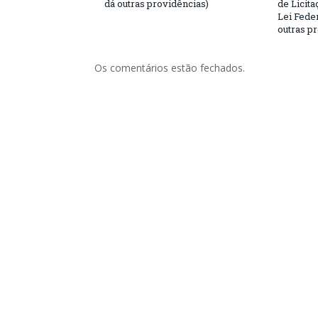
dá outras providências)
de Licita
Lei Feder
outras p
Os comentários estão fechados.