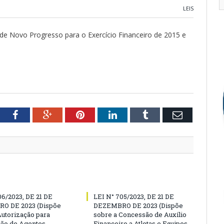
LEIS
 de Novo Progresso para o Exercício Financeiro de 2015 e
tter
Facebook
Google+
Pinterest
LinkedIn
Tumblr
Email
06/2023, DE 21 DE
LEI N° 705/2023, DE 21 DE
O DE 2023 (Dispõe
DEZEMBRO DE 2023 (Dispõe
Autorização para
sobre a Concessão de Auxílio
ão de Agentes
Financeiro a Atletas e Equipes