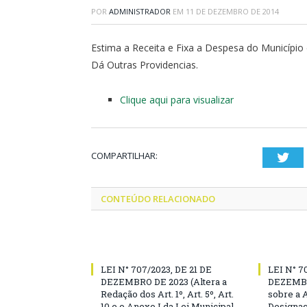
POR
ADMINISTRADOR
EM
11 DE DEZEMBRO DE 2014
Estima a Receita e Fixa a Despesa do Município
Dá Outras Providencias.
Clique aqui para visualizar
COMPARTILHAR:
Twi
CONTEÚDO RELACIONADO
LEI N° 707/2023, DE 21 DE
LEI N° 7
DEZEMBRO DE 2023 (Altera a
DEZEMBR
Redação dos Art. 1º, Art. 5º, Art.
sobre a 
10 e o Anexo I da Lei Municipal
Designaç