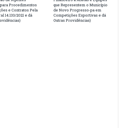
 para Procedimentos
que Representem o Município
ções e Contratos Pela
de Novo Progresso-pa em
al 14.133/2021 e dá
Competições Esportivas e dá
rovidências)
Outras Providências)