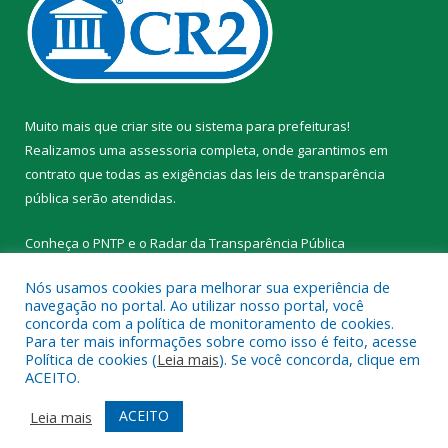
Muito mais que
criar site
ou
sistema para prefeituras
!
Realizamos uma
assessoria
completa, onde garantimos em
contrato que todas as exigências das
leis de transparência
pública
serão atendidas.
Conheça o
PNTP
e o
Radar da Transparência Pública
Nós usamos cookies para melhorar sua experiência de
navegação no portal. Ao utilizar nosso portal, você
concorda com a política de monitoramento de cookies.
Para ter mais informações sobre como isso é feito, acesse
Todos os direitos reservados a Prefeitura Municipal de Novo
Política de cookies (
Leia mais
). Se você concorda, clique em
Progresso.
ACEITO.
Mapa do Site
Acessar Área Administrativa
ACEITO
Leia mais
Acessar Webmail