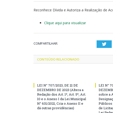
Reconhece Dívida e Autoriza a Realização de Aco
Clique aqui para visualizar
COMPARTILHAR:
Twi
CONTEÚDO RELACIONADO
LEI N° 707/2023, DE 21 DE
LEI N° 7
DEZEMBRO DE 2023 (Altera a
DEZEMBR
Redação dos Art. 1º, Art. 5º, Art.
sobre a 
10 e o Anexo I da Lei Municipal
Designaç
N° 631/2021, Cria o Anexo II e
Públicos
dá outras providências)
de Licita
Lei Feder