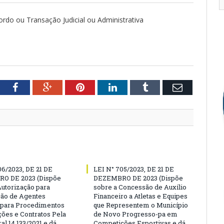
rdo ou Transação Judicial ou Administrativa
tter
Facebook
Google+
Pinterest
LinkedIn
Tumblr
Email
06/2023, DE 21 DE
LEI N° 705/2023, DE 21 DE
O DE 2023 (Dispõe
DEZEMBRO DE 2023 (Dispõe
Autorização para
sobre a Concessão de Auxílio
ão de Agentes
Financeiro a Atletas e Equipes
 para Procedimentos
que Representem o Município
ções e Contratos Pela
de Novo Progresso-pa em
al 14.133/2021 e dá
Competições Esportivas e dá