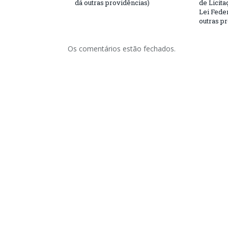
dá outras providências)
de Licita
Lei Feder
outras p
Os comentários estão fechados.