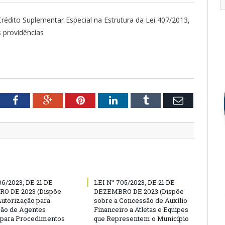
rédito Suplementar Especial na Estrutura da Lei 407/2013,
 providências
tter
Facebook
Google+
Pinterest
LinkedIn
Tumblr
Email
06/2023, DE 21 DE
LEI N° 705/2023, DE 21 DE
O DE 2023 (Dispõe
DEZEMBRO DE 2023 (Dispõe
Autorização para
sobre a Concessão de Auxílio
ão de Agentes
Financeiro a Atletas e Equipes
 para Procedimentos
que Representem o Município