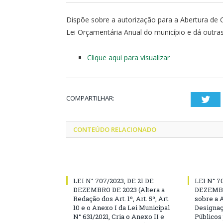
Dispõe sobre a autorização para a Abertura de C
Lei Orçamentária Anual do município e dá outras
Clique aqui para visualizar
COMPARTILHAR:
Twi
CONTEÚDO RELACIONADO
LEI N° 707/2023, DE 21 DE
LEI N° 7
DEZEMBRO DE 2023 (Altera a
DEZEMBR
Redação dos Art. 1º, Art. 5º, Art.
sobre a 
10 e o Anexo I da Lei Municipal
Designaç
N° 631/2021, Cria o Anexo II e
Públicos