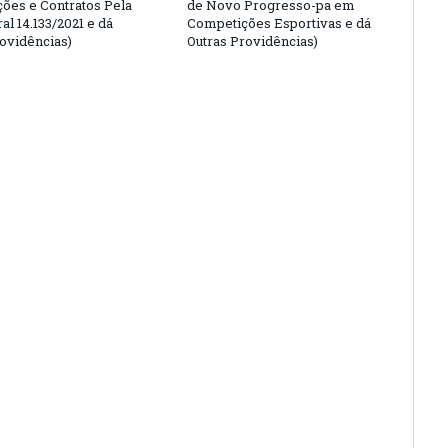
ções e Contratos Pela
de Novo Progresso-pa em
al 14.133/2021 e dá
Competições Esportivas e dá
rovidências)
Outras Providências)