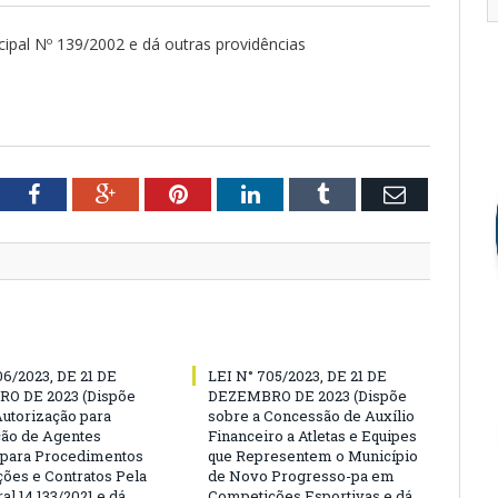
cipal Nº 139/2002 e dá outras providências
tter
Facebook
Google+
Pinterest
LinkedIn
Tumblr
Email
06/2023, DE 21 DE
LEI N° 705/2023, DE 21 DE
O DE 2023 (Dispõe
DEZEMBRO DE 2023 (Dispõe
Autorização para
sobre a Concessão de Auxílio
ão de Agentes
Financeiro a Atletas e Equipes
 para Procedimentos
que Representem o Município
ções e Contratos Pela
de Novo Progresso-pa em
al 14.133/2021 e dá
Competições Esportivas e dá