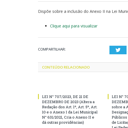
Dispõe sobre a inclusão do Anexo II na Lei Muni
Clique aqui para visualizar
COMPARTILHAR:
Twi
CONTEÚDO RELACIONADO
LEI N° 707/2023, DE 21 DE
LEI N° 7
DEZEMBRO DE 2023 (Altera a
DEZEMBR
Redação dos Art. 1º, Art. 5º, Art.
sobre a 
10 e o Anexo I da Lei Municipal
Designaç
N° 631/2021, Cria o Anexo II e
Públicos
dá outras providências)
de Licita
Lei Feder