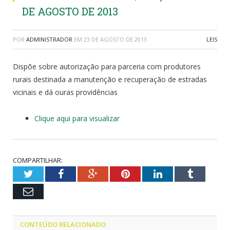
DE AGOSTO DE 2013
POR
ADMINISTRADOR
EM
23 DE AGOSTO DE 2013
LEIS
Dispõe sobre autorização para parceria com produtores
rurais destinada a manutenção e recuperação de estradas
vicinais e dá ouras providências
Clique aqui para visualizar
COMPARTILHAR:
Twitter
Facebook
Google+
Pinterest
LinkedIn
Tumblr
Email
CONTEÚDO RELACIONADO