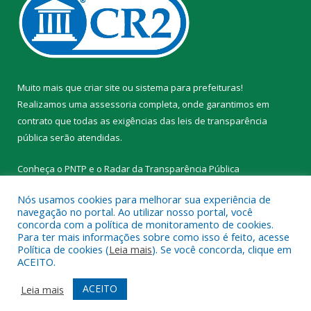
Muito mais que
criar site
ou
sistema para prefeituras
!
Realizamos uma
assessoria
completa, onde garantimos em
contrato que todas as exigências das
leis de transparência
pública
serão atendidas.
Conheça o
PNTP
e o
Radar da Transparência Pública
Nós usamos cookies para melhorar sua experiência de
navegação no portal. Ao utilizar nosso portal, você
concorda com a política de monitoramento de cookies.
Para ter mais informações sobre como isso é feito, acesse
Todos os direitos reservados a Prefeitura Municipal de Novo
Política de cookies (
Leia mais
). Se você concorda, clique em
Progresso.
ACEITO.
Mapa do Site
Acessar Área Administrativa
ACEITO
Leia mais
Acessar Webmail