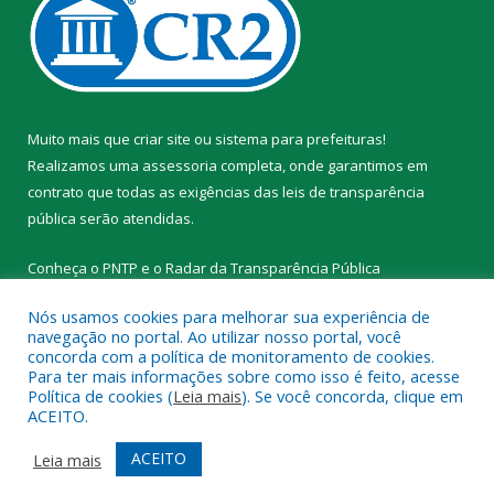
Muito mais que
criar site
ou
sistema para prefeituras
!
Realizamos uma
assessoria
completa, onde garantimos em
contrato que todas as exigências das
leis de transparência
pública
serão atendidas.
Conheça o
PNTP
e o
Radar da Transparência Pública
Nós usamos cookies para melhorar sua experiência de
navegação no portal. Ao utilizar nosso portal, você
concorda com a política de monitoramento de cookies.
Para ter mais informações sobre como isso é feito, acesse
Todos os direitos reservados a Prefeitura Municipal de Novo
Política de cookies (
Leia mais
). Se você concorda, clique em
Progresso.
ACEITO.
Mapa do Site
Acessar Área Administrativa
ACEITO
Leia mais
Acessar Webmail