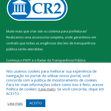
Muito mais que
criar site
ou
sistema para prefeituras
!
Realizamos uma
assessoria
completa, onde garantimos em
contrato que todas as exigências das
leis de transparência
pública
serão atendidas.
Conheça o
PNTP
e o
Radar da Transparência Pública
Nós usamos cookies para melhorar sua experiência de
navegação no portal. Ao utilizar nosso portal, você
concorda com a política de monitoramento de cookies.
Para ter mais informações sobre como isso é feito, acesse
Todos os direitos reservados a Prefeitura Municipal de Novo
Política de cookies (
Leia mais
). Se você concorda, clique em
Progresso.
ACEITO.
Mapa do Site
Acessar Área Administrativa
ACEITO
Leia mais
Acessar Webmail