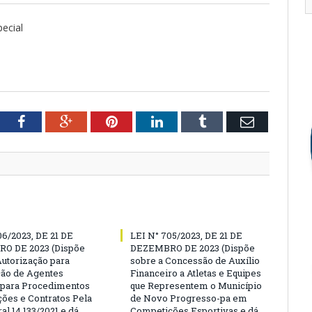
pecial
tter
Facebook
Google+
Pinterest
LinkedIn
Tumblr
Email
06/2023, DE 21 DE
LEI N° 705/2023, DE 21 DE
O DE 2023 (Dispõe
DEZEMBRO DE 2023 (Dispõe
Autorização para
sobre a Concessão de Auxílio
ão de Agentes
Financeiro a Atletas e Equipes
 para Procedimentos
que Representem o Município
ções e Contratos Pela
de Novo Progresso-pa em
al 14.133/2021 e dá
Competições Esportivas e dá