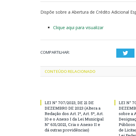
Dispõe sobre a Abertura de Crédito Adicional Es
Clique aqui para visualizar
COMPARTILHAR:
Twi
CONTEÚDO RELACIONADO
LEI N° 707/2023, DE 21 DE
LEI N° 7
DEZEMBRO DE 2023 (Altera a
DEZEMBR
Redação dos Art. 1º, Art. 5º, Art.
sobre a 
10 e o Anexo I da Lei Municipal
Designaç
N° 631/2021, Cria o Anexo II e
Públicos
dá outras providências)
de Licita
Lei Feder