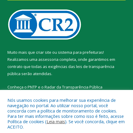
Muito mais que
criar site
ou
sistema para prefeituras
!
Realizamos uma
assessoria
completa, onde garantimos em
contrato que todas as exigências das
leis de transparência
pública
serão atendidas.
Conheça o
PNTP
e o
Radar da Transparência Pública
Nós usamos cookies para melhorar sua experiência de
navegação no portal. Ao utilizar nosso portal, você
concorda com a política de monitoramento de cookies.
Para ter mais informações sobre como isso é feito, acesse
Todos os direitos reservados a Prefeitura Municipal de Novo
Política de cookies (
Leia mais
). Se você concorda, clique em
Progresso.
ACEITO.