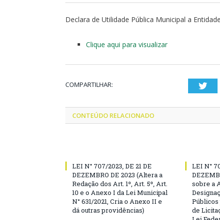
Declara de Utilidade Pública Municipal a Entida
Clique aqui para visualizar
COMPARTILHAR:
Twi
CONTEÚDO RELACIONADO
LEI N° 707/2023, DE 21 DE
LEI N° 7
DEZEMBRO DE 2023 (Altera a
DEZEMBR
Redação dos Art. 1º, Art. 5º, Art.
sobre a 
10 e o Anexo I da Lei Municipal
Designaç
N° 631/2021, Cria o Anexo II e
Públicos
dá outras providências)
de Licita
Lei Feder