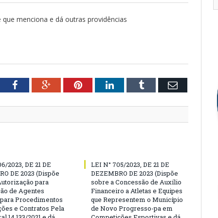
de que menciona e dá outras providências
tter
Facebook
Google+
Pinterest
LinkedIn
Tumblr
Email
06/2023, DE 21 DE
LEI N° 705/2023, DE 21 DE
O DE 2023 (Dispõe
DEZEMBRO DE 2023 (Dispõe
Autorização para
sobre a Concessão de Auxílio
ão de Agentes
Financeiro a Atletas e Equipes
 para Procedimentos
que Representem o Município
ções e Contratos Pela
de Novo Progresso-pa em
al 14.133/2021 e dá
Competições Esportivas e dá