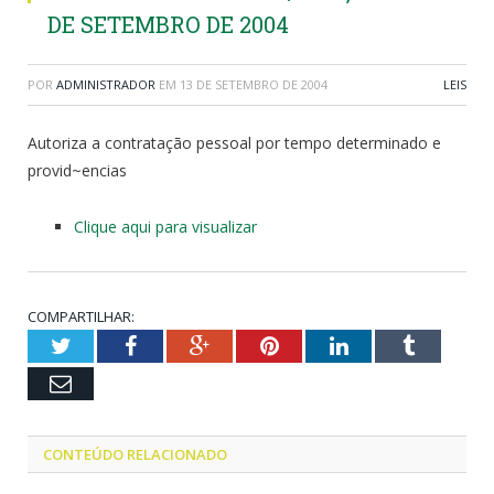
DE SETEMBRO DE 2004
POR
ADMINISTRADOR
EM
13 DE SETEMBRO DE 2004
LEIS
Autoriza a contratação pessoal por tempo determinado e
provid~encias
Clique aqui para visualizar
COMPARTILHAR:
Twitter
Facebook
Google+
Pinterest
LinkedIn
Tumblr
Email
CONTEÚDO RELACIONADO