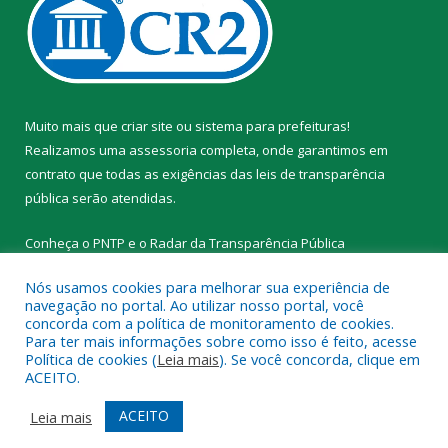
Muito mais que
criar site
ou
sistema para prefeituras
!
Realizamos uma
assessoria
completa, onde garantimos em
contrato que todas as exigências das
leis de transparência
pública
serão atendidas.
Conheça o
PNTP
e o
Radar da Transparência Pública
Nós usamos cookies para melhorar sua experiência de
navegação no portal. Ao utilizar nosso portal, você
concorda com a política de monitoramento de cookies.
Para ter mais informações sobre como isso é feito, acesse
Todos os direitos reservados a Prefeitura Municipal de Novo
Política de cookies (
Leia mais
). Se você concorda, clique em
Progresso.
ACEITO.
Mapa do Site
Acessar Área Administrativa
ACEITO
Leia mais
Acessar Webmail