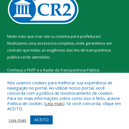
Muito mais que
criar site
ou
sistema para prefeituras
!
Realizamos uma
assessoria
completa, onde garantimos em
contrato que todas as exigências das
leis de transparência
pública
serão atendidas.
Conheça o
PNTP
e o
Radar da Transparência Pública
Nós usamos cookies para melhorar sua experiência de
navegação no portal. Ao utilizar nosso portal, você
concorda com a política de monitoramento de cookies.
Para ter mais informações sobre como isso é feito, acesse
Todos os direitos reservados a Prefeitura Municipal de Novo
Política de cookies (
Leia mais
). Se você concorda, clique em
Progresso.
ACEITO.
Mapa do Site
Acessar Área Administrativa
ACEITO
Leia mais
Acessar Webmail