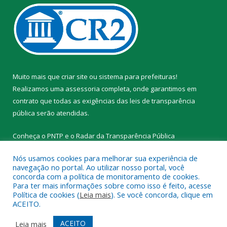
Muito mais que
criar site
ou
sistema para prefeituras
!
Realizamos uma
assessoria
completa, onde garantimos em
contrato que todas as exigências das
leis de transparência
pública
serão atendidas.
Conheça o
PNTP
e o
Radar da Transparência Pública
Nós usamos cookies para melhorar sua experiência de
navegação no portal. Ao utilizar nosso portal, você
concorda com a política de monitoramento de cookies.
Para ter mais informações sobre como isso é feito, acesse
Todos os direitos reservados a Prefeitura Municipal de Novo
Política de cookies (
Leia mais
). Se você concorda, clique em
Progresso.
ACEITO.
Mapa do Site
Acessar Área Administrativa
ACEITO
Leia mais