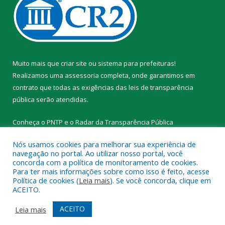
Muito mais que
criar site
ou
sistema para prefeituras
!
Realizamos uma
assessoria
completa, onde garantimos em
contrato que todas as exigências das
leis de transparência
pública
serão atendidas.
Conheça o
PNTP
e o
Radar da Transparência Pública
Nós usamos cookies para melhorar sua experiência de
navegação no portal. Ao utilizar nosso portal, você
concorda com a política de monitoramento de cookies.
Para ter mais informações sobre como isso é feito, acesse
Todos os direitos reservados a Prefeitura Municipal de Novo
Política de cookies (
Leia mais
). Se você concorda, clique em
Progresso.
ACEITO.
Mapa do Site
Acessar Área Administrativa
ACEITO
Leia mais
Acessar Webmail